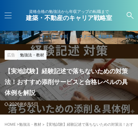
資格合格の勉強法から年収アップの転職まで
建築・不動産のキャリア戦略室
勉強法・教材
キャリア・年収
スクール・通信講座
お問い
広告
勉強法・教材
【実地試験】経験記述で落ちないための対策
法！おすすめ添削サービスと合格レベルの具
体例を解説
2026年6月5日
HOME
>
勉強法・教材
>
【実地試験】経験記述で落ちないための対策法！おすす