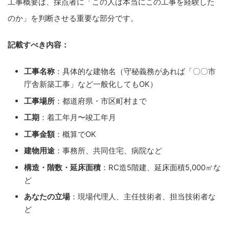
工事概要は、採点者に「この人は本当にこの工事を経験した
のか」を判断させる重要な部分です。
記載すべき内容：
工事名称
：具体的な建物名（守秘義務があれば「〇〇市
庁舎新築工事」など一般化してもOK）
工事場所
：都道府県・市区町村まで
工期
：着工年月〜竣工年月
工事金額
：概算でOK
建物用途
：事務所、共同住宅、病院など
構造・階数・延床面積
：RC造5階建、延床面積5,000㎡な
ど
あなたの立場
：現場代理人、主任技術者、担当技術者な
ど