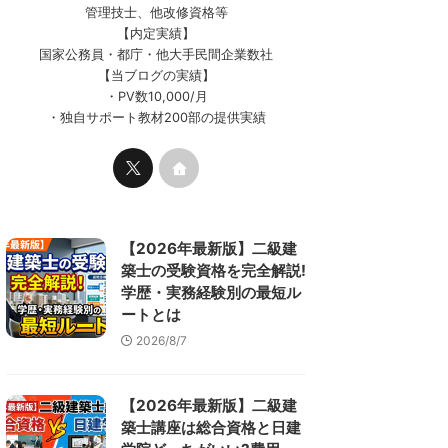
管理技士、他改修資格等
【内定実績】
国家公務員・都庁・他大手民間企業数社
【当ブログの実績】
・PV数10,000/月
・独自サポート教材200部の提供実績
【2026年最新版】二級建
築士の受験資格を完全解説!
学歴・実務経験別の最短ル
ートとは
2026/8/7
【2026年最新版】二級建
築士講座は総合資格と日建