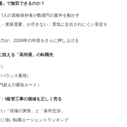
場」で無双できるのか？
：1人の資格保持者が数億円の案件を動かす
ス・更新需要」が尽きない：景気に左右されにくい安定キ
の対応力が、2026年の年収をさらに押し上げる
に狙える「高待遇」の転職先
件）
フバランス重視）
万円超えの最短ルート）
：1級管工事の価値を正しく売る
ない「現場の実情」と「条件交渉」
リアに強い転職エージェントランキング