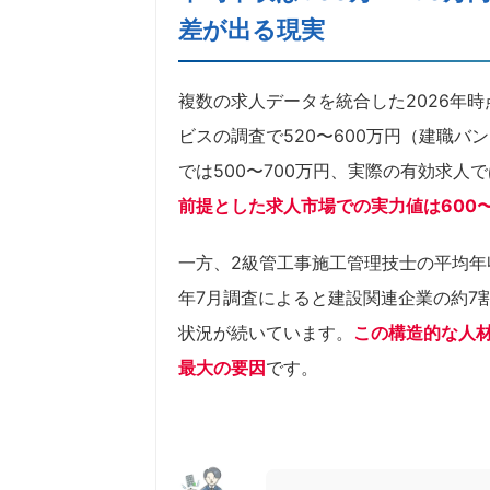
差が出る現実
複数の求人データを統合した2026年
ビスの調査で520〜600万円（建職バン
では500〜700万円、実際の有効求人
前提とした求人市場での実力値は600〜
一方、2級管工事施工管理技士の平均年収
年7月調査によると建設関連企業の約7
状況が続いています。
この構造的な人材
最大の要因
です。