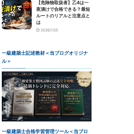
【危険物取扱者】乙4は一
夜漬けで合格できる？最短
ルートのリアルと注意点と
は
2026/7/25
一級建築士記述教材＜当ブログオリジナ
ル＞
一級建築士合格学習管理ツール＜当ブロ