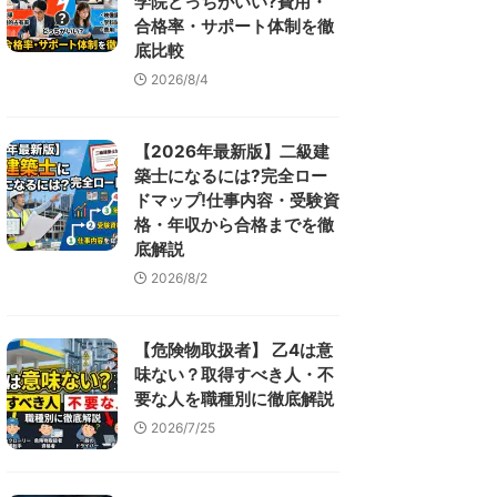
学院どっちがいい?費用・
合格率・サポート体制を徹
底比較
2026/8/4
【2026年最新版】二級建
築士になるには?完全ロー
ドマップ!仕事内容・受験資
格・年収から合格までを徹
底解説
2026/8/2
【危険物取扱者】 乙4は意
味ない？取得すべき人・不
要な人を職種別に徹底解説
2026/7/25