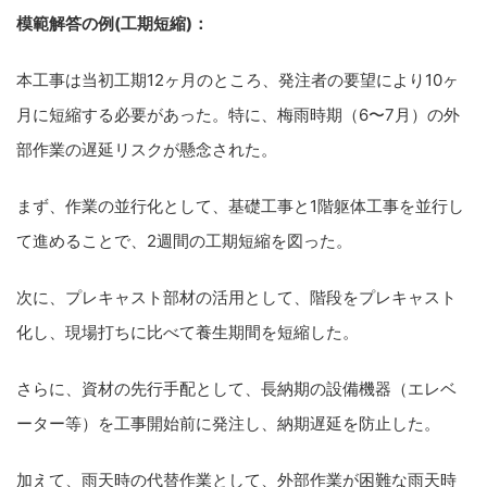
模範解答の例(工期短縮)：
本工事は当初工期12ヶ月のところ、発注者の要望により10ヶ
月に短縮する必要があった。特に、梅雨時期（6〜7月）の外
部作業の遅延リスクが懸念された。
まず、作業の並行化として、基礎工事と1階躯体工事を並行し
て進めることで、2週間の工期短縮を図った。
次に、プレキャスト部材の活用として、階段をプレキャスト
化し、現場打ちに比べて養生期間を短縮した。
さらに、資材の先行手配として、長納期の設備機器（エレベ
ーター等）を工事開始前に発注し、納期遅延を防止した。
加えて、雨天時の代替作業として、外部作業が困難な雨天時