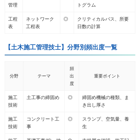
管理
トグラム
工程
ネットワーク
◎
クリティカルパス、所要
表
工程表
日数の計算
【土木施工管理技士】分野別頻出度一覧
頻
分野
テーマ
出
重要ポイント
度
施工
土工事の締固め
◎
締固め機械の種類、ま
技術
き出し厚さ
施工
コンクリート工
◎
スランプ、空気量、養
技術
事
生