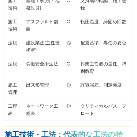
施工
基礎工事(杭・地
○
支持層の確認、施工記
技術
盤改良)
録
施工
アスファルト舗
○
転圧温度、締固め回数
技術
装
法規
建設業法(主任技
◎
配置基準、専任の要否
術者)
法規
労働安全衛生法
○
作業主任者の選任、特
別教育
施工
出来形管理
◎
許容誤差、測定頻度
管理
工程
ネットワーク工
◎
クリティカルパス、フ
表
程表
ロート
施工技術・工法：代表的な工法の特