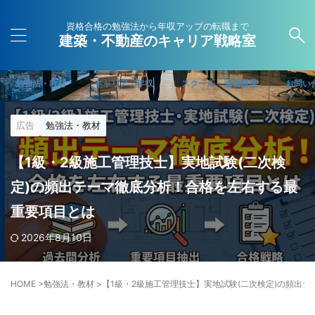
資格合格の勉強法から年収アップの転職まで
建築・不動産のキャリア戦略室
勉強法・教材
キャリア・年収
スクール・通信講座
お問い
広告
勉強法・教材
【1級・2級施工管理技士】実地試験(二次検
定)の頻出テーマ徹底分析！合格を左右する最
重要項目とは
2026年8月10日
HOME
>
勉強法・教材
>
【1級・2級施工管理技士】実地試験(二次検定)の頻出