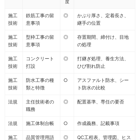
度
施工
鉄筋工事の留
◎
かぶり厚さ、定着長さ、
技術
意事項
継手の位置
施工
型枠工事の留
◎
存置期間、締付け、目地
技術
意事項
の処理
施工
コンクリート
◎
打継ぎ処理、養生方法、
技術
打設
ひび割れ防止
施工
防水工事の種
○
アスファルト防水、シー
技術
類と特徴
ト防水の比較
法規
主任技術者の
◎
配置基準、専任の要否
職務
法規
施工体制台帳
○
作成義務、記載事項
施工
品質管理用語
◎
QC工程表、管理図、ヒス