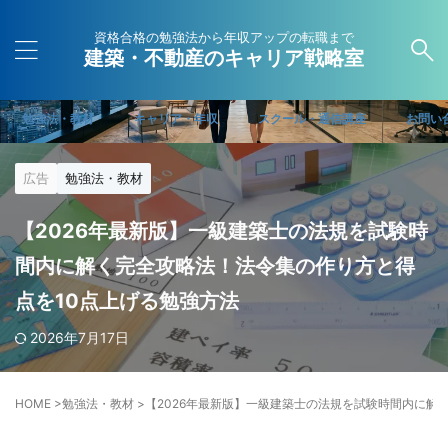
資格合格の勉強法から年収アップの転職まで
建築・不動産のキャリア戦略室
勉強法・教材
キャリア・年収
スクール・通信講座
お問い
広告
勉強法・教材
【2026年最新版】一級建築士の法規を試験時
間内に解く完全攻略法！法令集の作り方と得
点を10点上げる勉強方法
2026年7月17日
HOME
>
勉強法・教材
>
【2026年最新版】一級建築士の法規を試験時間内に解