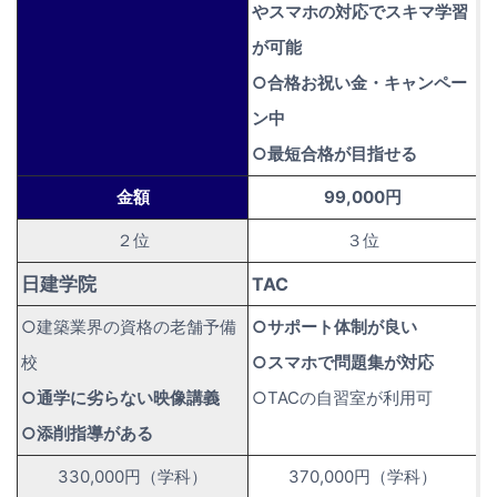
やスマホの対応でスキマ学習
が可能
○合格お祝い金・キャンペー
ン中
○最短合格が目指せる
金額
99,000円
２位
３位
日建学院
TAC
○建築業界の資格の老舗予備
○サポート体制が良い
校
○スマホで問題集が対応
○通学に劣らない映像講義
○TACの自習室が利用可
○添削指導がある
330,000円（学科）
370,000円（学科）