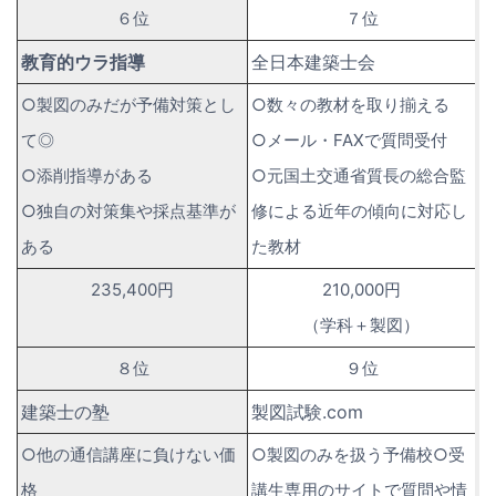
６位
７位
教育的ウラ指導
全日本建築士会
○製図のみだが予備対策とし
○数々の教材を取り揃える
て◎
○メール・FAXで質問受付
○添削指導がある
○元国土交通省質長の総合監
○独自の対策集や採点基準が
修による近年の傾向に対応し
ある
た教材
235,400円
210,000円
（学科＋製図）
８位
９位
建築士の塾
製図試験.com
○他の通信講座に負けない価
○製図のみを扱う予備校○受
格
講生専用のサイトで質問や情