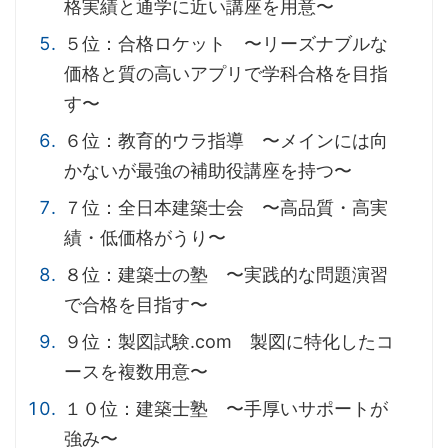
格実績と通学に近い講座を用意〜
５位：合格ロケット 〜リーズナブルな
価格と質の高いアプリで学科合格を目指
す〜
６位：教育的ウラ指導 〜メインには向
かないが最強の補助役講座を持つ〜
７位：全日本建築士会 〜高品質・高実
績・低価格がうり〜
８位：建築士の塾 〜実践的な問題演習
で合格を目指す〜
９位：製図試験.com 製図に特化したコ
ースを複数用意〜
１０位：建築士塾 〜手厚いサポートが
強み〜