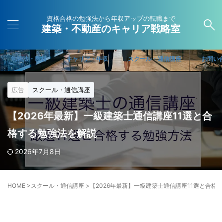
資格合格の勉強法から年収アップの転職まで
建築・不動産のキャリア戦略室
勉強法・教材
キャリア・年収
スクール・通信講座
お問い
広告
スクール・通信講座
【2026年最新】一級建築士通信講座11選と合
格する勉強法を解説
2026年7月8日
HOME
>
スクール・通信講座
>
【2026年最新】一級建築士通信講座11選と合格