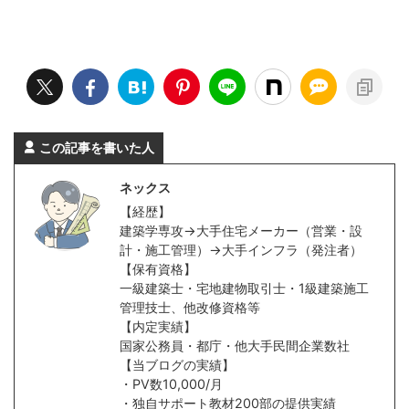
この記事を書いた人
ネックス
【経歴】
建築学専攻→大手住宅メーカー（営業・設
計・施工管理）→大手インフラ（発注者）
【保有資格】
一級建築士・宅地建物取引士・1級建築施工
管理技士、他改修資格等
【内定実績】
国家公務員・都庁・他大手民間企業数社
【当ブログの実績】
・PV数10,000/月
・独自サポート教材200部の提供実績