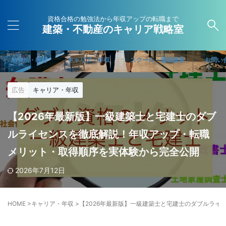
資格合格の勉強法から年収アップの転職まで
建築・不動産のキャリア戦略室
勉強法・教材
キャリア・年収
スクール・通信講座
お問い
広告
キャリア・年収
【2026年最新版】一級建築士と宅建士のダブ
ルライセンスを徹底解説！年収アップ・転職
メリット・取得順序を実体験から完全公開
2026年7月12日
HOME
>
キャリア・年収
>
【2026年最新版】一級建築士と宅建士のダブルラ