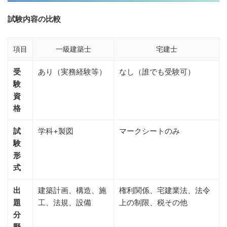
試験内容の比較
項目
一級建築士
宅建士
受
あり（実務経験等）
なし（誰でも受験可）
験
資
格
試
学科+製図
マークシートのみ
験
形
式
出
建築計画、構造、施
権利関係、宅建業法、法令
題
工、法規、設備
上の制限、税その他
分
野