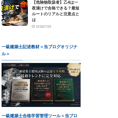
【危険物取扱者】乙4は一
夜漬けで合格できる？最短
ルートのリアルと注意点と
は
2026/7/25
一級建築士記述教材＜当ブログオリジナ
ル＞
一級建築士合格学習管理ツール＜当ブロ