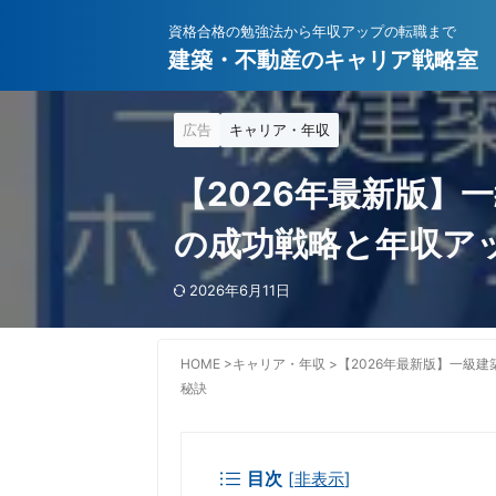
資格合格の勉強法から年収アップの転職まで
建築・不動産のキャリア戦略室
広告
キャリア・年収
【2026年最新版】
の成功戦略と年収ア
2026年6月11日
HOME
>
キャリア・年収
>
【2026年最新版】一級
秘訣
目次
[
非表示
]