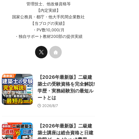
管理技士、他改修資格等
【内定実績】
国家公務員・都庁・他大手民間企業数社
【当ブログの実績】
・PV数10,000/月
・独自サポート教材200部の提供実績
【2026年最新版】二級建
築士の受験資格を完全解説!
学歴・実務経験別の最短ル
ートとは
2026/8/7
【2026年最新版】二級建
築士講座は総合資格と日建