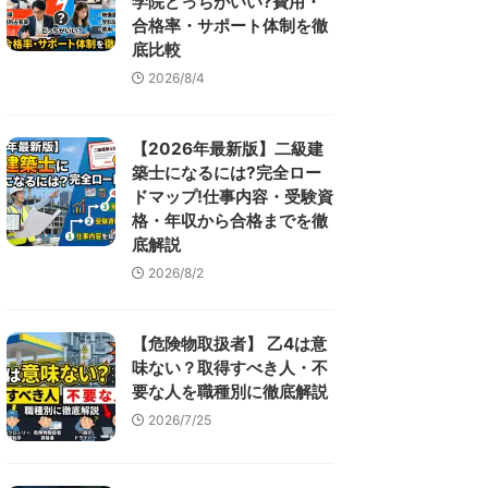
学院どっちがいい?費用・
合格率・サポート体制を徹
底比較
2026/8/4
【2026年最新版】二級建
築士になるには?完全ロー
ドマップ!仕事内容・受験資
格・年収から合格までを徹
底解説
2026/8/2
【危険物取扱者】 乙4は意
味ない？取得すべき人・不
要な人を職種別に徹底解説
2026/7/25