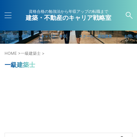
資格合格の勉強法から年収アップの転職まで
建築・不動産のキャリア戦略室
勉強法・教材
キャリア・年収
スクール・通信講座
お問い
HOME
>
一級建築士
>
一級建築士